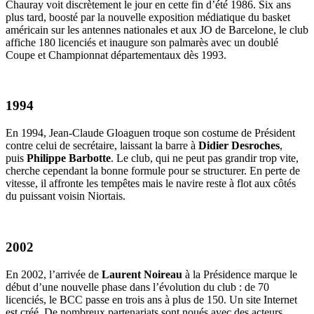
Chauray voit discrètement le jour en cette fin d’été 1986. Six ans
plus tard, boosté par la nouvelle exposition médiatique du basket
américain sur les antennes nationales et aux JO de Barcelone, le club
affiche 180 licenciés et inaugure son palmarès avec un doublé
Coupe et Championnat départementaux dès 1993.
1994
En 1994, Jean-Claude Gloaguen troque son costume de Président
contre celui de secrétaire, laissant la barre à
Didier Desroches
,
puis
Philippe Barbotte
. Le club, qui ne peut pas grandir trop vite,
cherche cependant la bonne formule pour se structurer. En perte de
vitesse, il affronte les tempêtes mais le navire reste à flot aux côtés
du puissant voisin Niortais.
2002
En 2002, l’arrivée de
Laurent Noireau
à la Présidence marque le
début d’une nouvelle phase dans l’évolution du club : de 70
licenciés, le BCC passe en trois ans à plus de 150. Un site Internet
est créé. De nombreux partenariats sont noués avec des acteurs