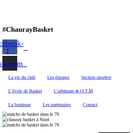
#
ChaurayBasket
cebook-
f
stagram
La vie du club
Les équipes
Section sportive
L’école de Basket
L’arbitrage & O.T.M
La boutique
Les partenaires
Contact