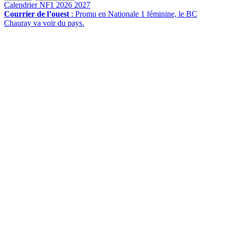
Calendrier NF1 2026 2027
P
Courrier de l’ouest
: Promu en Nationale 1 féminine, le BC
L
Chauray va voir du pays.
d